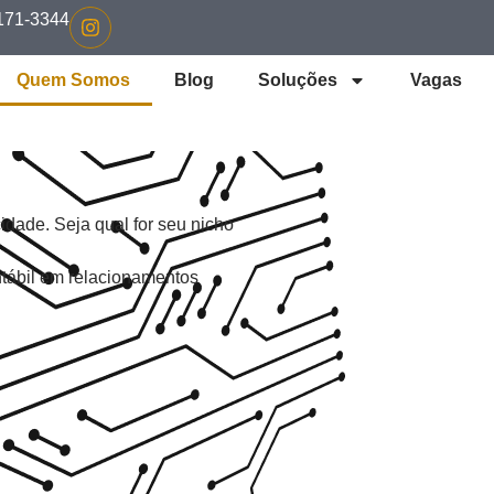
8171-3344
Quem Somos
Blog
Soluções
Vagas
idade. Seja qual for seu nicho
ntábil em relacionamentos