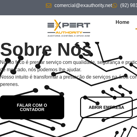
comercial@exauthority.net
(92) 9
Home
Sobre Nós
Nosso foco é prestar serviço com qualidade, segurança e pratic
de mercado, nós podemos lhe ajudar.
Nosso intuito é transformar a prestação de serviços na área co
perenes.
FALAR COM O
ABRIR EMPRESA
CONTADOR