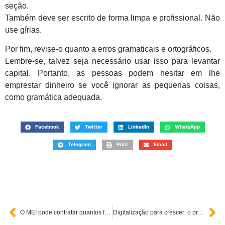
seção.
Também deve ser escrito de forma limpa e profissional. Não
use gírias.
Por fim, revise-o quanto a erros gramaticais e ortográficos.
Lembre-se, talvez seja necessário usar isso para levantar
capital. Portanto, as pessoas podem hesitar em lhe
emprestar dinheiro se você ignorar as pequenas coisas,
como gramática adequada.
Facebook
Twitter
LinkedIn
WhatsApp
Telegram
Print
Email
O MEI pode contratar quantos funcionários? Saiba como funciona, quanto custa e qual o limite para contratar
Digitalização para crescer: o profissional liberal no mundo online