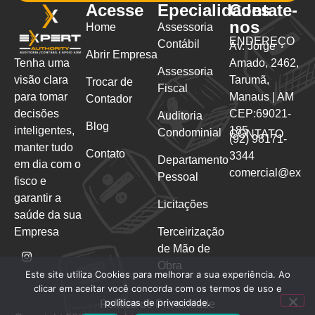
Acesse
Epecialidades
Contate-
nos
Home
Assessoria
ENDEREÇO
Contábil
Av. Jorge
Abrir Empresa
Tenha uma
Amado, 2462,
Assessoria
visão clara
Tarumã,
Trocar de
Fiscal
para tomar
Manaus | AM
Contador
decisões
CEP:69021-
Auditoria
Blog
inteligentes,
185
Condominial
CONTATO
(92) 98171-
manter tudo
Contato
3344
Departamento
em dia com o
comercial@exauth
Pessoal
fisco e
garantir a
Licitações
saúde da sua
Empresa
Terceirização
de Mão de
Obra
Este site utiliza Cookies para melhorar a sua experiência. Ao
clicar em aceitar você concorda com os termos de uso e
políticas de privacidade.
Política de Privacidade